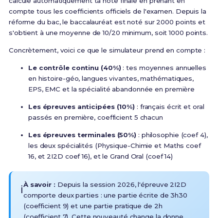
calcule automatiquement ta note finale en prenant en
compte tous les coefficients officiels de l'examen. Depuis la
réforme du bac,
le baccalauréat est noté sur 2000 points et
s'obtient à une moyenne de 10/20 minimum, soit 1000 points
.
Concrètement, voici ce que le simulateur prend en compte :
Le contrôle continu (40%)
: tes moyennes annuelles
en histoire-géo, langues vivantes, mathématiques,
EPS, EMC et la spécialité abandonnée en première
Les épreuves anticipées (10%)
: français écrit et oral
passés en première, coefficient 5 chacun
Les épreuves terminales (50%)
: philosophie (coef 4),
les deux spécialités (Physique-Chimie et Maths coef
16, et 2I2D coef 16), et le Grand Oral (coef 14)
À savoir :
Depuis la session 2026, l'épreuve 2I2D
ℹ️
comporte deux parties : une partie écrite de 3h30
(coefficient 9) et une partie pratique de 2h
(coefficient 7)
. Cette nouveauté change la donne