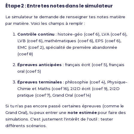
Étape 2 : Entre tes notes dans le simulateur
Le simulateur te demande de renseigner tes notes matière
par matière. Voici les champs à remplir :
Contrôle continu
: histoire-géo (coef 6), LVA (coef 6),
LVB (coef 6), mathématiques (coef 6), EPS (coef 6),
EMC (coef 2), spécialité de première abandonnée
(coef 8)
Épreuves anticipées
: français écrit (coef 5), français
oral (coef 5)
Épreuves terminales
: philosophie (coef 4), Physique-
Chimie et Maths (coef 16), 2I2D écrit (coef 9), 2I2D
pratique (coef 7), Grand Oral (coef 14)
Si tu n'as pas encore passé certaines épreuves (comme le
Grand Oral), tu peux entrer une
note estimée
pour faire des
simulations. C'est justement l'intérêt de l'outil : tester
différents scénarios.