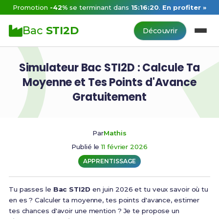
Promotion
-42%
se terminant dans
15:16:19
.
En profiter »
Bac
STI2D
Découvrir
Simulateur Bac STI2D : Calcule Ta
Moyenne et Tes Points d'Avance
Gratuitement
Par
Mathis
Publié le
11 février 2026
APPRENTISSAGE
Tu passes le
Bac STI2D
en juin 2026 et tu veux savoir où tu
en es ? Calculer ta moyenne, tes points d'avance, estimer
tes chances d'avoir une mention ? Je te propose un