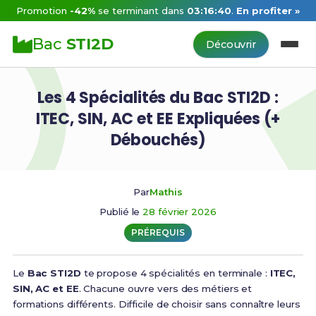
Promotion
-42%
se terminant dans
03:16:39
.
En profiter »
Bac
STI2D
Découvrir
Les 4 Spécialités du Bac STI2D :
ITEC, SIN, AC et EE Expliquées (+
Débouchés)
Par
Mathis
Publié le
28 février 2026
PRÉREQUIS
Le
Bac STI2D
te propose 4 spécialités en terminale :
ITEC,
SIN, AC et EE
. Chacune ouvre vers des métiers et
formations différents. Difficile de choisir sans connaître leurs