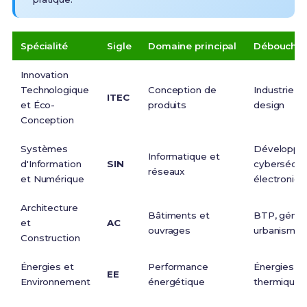
Spécialité
Sigle
Domaine principal
Débouchés 
Innovation
Technologique
Conception de
Industrie, 
ITEC
et Éco-
produits
design
Conception
Systèmes
Développe
Informatique et
d'Information
SIN
cybersécuri
réseaux
et Numérique
électroniqu
Architecture
Bâtiments et
BTP, génie c
et
AC
ouvrages
urbanisme
Construction
Énergies et
Performance
Énergies re
EE
Environnement
énergétique
thermique