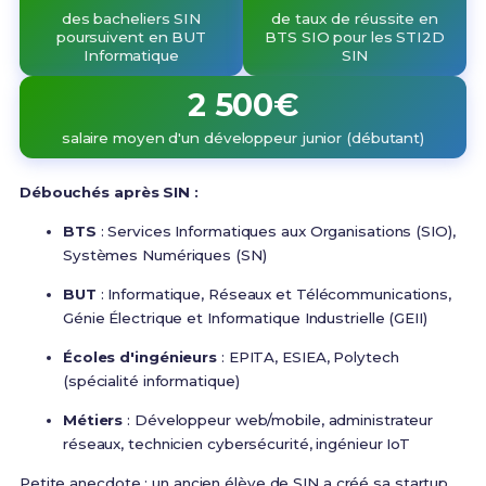
des bacheliers SIN
de taux de réussite en
poursuivent en BUT
BTS SIO pour les STI2D
Informatique
SIN
2 500€
salaire moyen d'un développeur junior (débutant)
Débouchés après SIN :
BTS
: Services Informatiques aux Organisations (SIO),
Systèmes Numériques (SN)
BUT
: Informatique, Réseaux et Télécommunications,
Génie Électrique et Informatique Industrielle (GEII)
Écoles d'ingénieurs
: EPITA, ESIEA, Polytech
(spécialité informatique)
Métiers
: Développeur web/mobile, administrateur
réseaux, technicien cybersécurité, ingénieur IoT
Petite anecdote : un ancien élève de SIN a créé sa startup