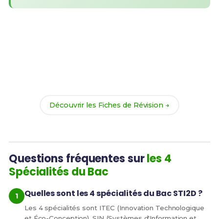
Prêt(e) à réussir ton examen ?
Révise efficacement avec nos
194 Fiches de
Révision
pour le Bac STI2D et maximise tes chances
de réussite !
Découvrir les Fiches de Révision →
Questions fréquentes sur
les 4
Spécialités du Bac
Quelles sont les 4 spécialités du Bac STI2D ?
Les 4 spécialités sont ITEC (Innovation Technologique
et Éco-Conception), SIN (Systèmes d'Information et