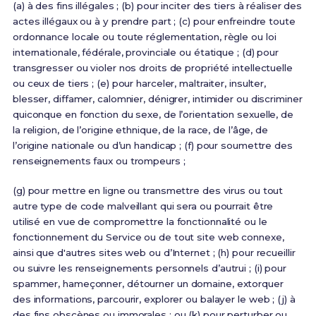
(a) à des fins illégales ; (b) pour inciter des tiers à réaliser des
actes illégaux ou à y prendre part ; (c) pour enfreindre toute
ordonnance locale ou toute réglementation, règle ou loi
internationale, fédérale, provinciale ou étatique ; (d) pour
transgresser ou violer nos droits de propriété intellectuelle
ou ceux de tiers ; (e) pour harceler, maltraiter, insulter,
blesser, diffamer, calomnier, dénigrer, intimider ou discriminer
quiconque en fonction du sexe, de l’orientation sexuelle, de
la religion, de l’origine ethnique, de la race, de l’âge, de
l’origine nationale ou d’un handicap ; (f) pour soumettre des
renseignements faux ou trompeurs ;
(g) pour mettre en ligne ou transmettre des virus ou tout
autre type de code malveillant qui sera ou pourrait être
utilisé en vue de compromettre la fonctionnalité ou le
fonctionnement du Service ou de tout site web connexe,
ainsi que d'autres sites web ou d’Internet ; (h) pour recueillir
ou suivre les renseignements personnels d’autrui ; (i) pour
spammer, hameçonner, détourner un domaine, extorquer
des informations, parcourir, explorer ou balayer le web ; (j) à
des fins obscènes ou immorales ; ou (k) pour perturber ou