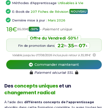
Méthodes d'Apprentissage
Utilisables à Vie
E-Book de
207 Fiches de Révision
NOUVEAU
Dernière mise à jour :
Mars 2026
18€
35,99€
– Paiement unique
-50%
Offre du Vendredi -50% !
22
35
06
Fin de promotion dans
:
:
h
m
s
Valable jusqu'au 07/08/2026 inclus puis retour à 35,99 €
?
Commander maintenant
Paiement sécurisé SSL
Des
concepts uniques
et un
changement radical
À l'aide des
différents concepts de l'apprentissage
abordés dans cette formation complète, tu auras toutes les