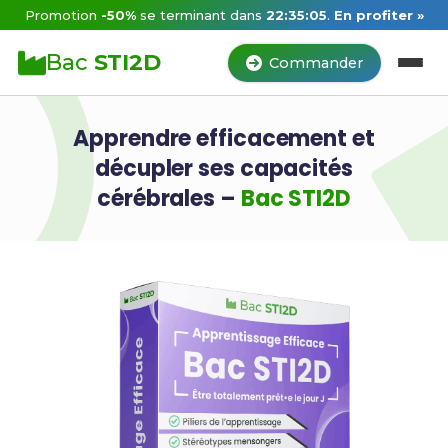
Promotion
-50%
se terminant dans
22:35:05
.
En profiter »
Bac
STI2D
Commander
Apprendre efficacement et
décupler ses capacités
cérébrales –
Bac STI2D