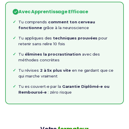
Avec Apprentissage Efficace
Tu comprends
comment ton cerveau
fonctionne
grâce à la neuroscience
Tu appliques des
techniques prouvées
pour
retenir sans relire 10 fois
Tu
élimines la procrastination
avec des
méthodes concrètes
Tu révises
2 à 5x plus vite
en ne gardant que ce
qui marche vraiment
Tu es couvert•e par la
Garantie Diplômé•e ou
Remboursé•e
: zéro risque
Votre
formateur