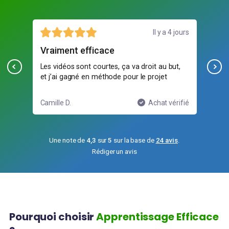
illet
Il y a 4 jours
Vraiment efficace
gra
s
Les vidéos sont courtes, ça va droit au but,
Ça 
et j’ai gagné en méthode pour le projet
ifié
Camille D.
Achat vérifié
Meh
Une note de
4,3
sur
5
sur la base de
24 avis
.
Rédiger un avis
Pourquoi choisir
Apprentissage Efficace